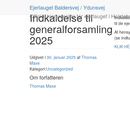
Mandag 1
Ejerlauget Baldersvej / Ydunsvej
Valgmen
Indkaldelse til
Officiel hjemmeside for ejerlauget i Holsteb
Indkalde
til de ej
generalforsamling
Af hensy
2025
(se indk
KLIK HER
Udgivet i
30. januar 2025
af
Thomas
Maxe
Kategori:
Uncategorized
Om forfatteren
Thomas Maxe