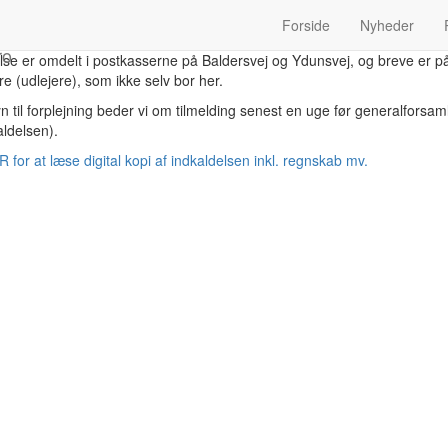
0. marts kl. 19 afvikles ordinær generalforsamling. Det foregår i
Forside
Nyheder
ighedens Hus, Skolegade 32.
ro
lse er omdelt i postkasserne på Baldersvej og Ydunsvej, og breve er p
ere (udlejere), som ikke selv bor her.
n til forplejning beder vi om tilmelding senest en uge før generalforsam
aldelsen).
 for at læse digital kopi af indkaldelsen inkl. regnskab mv.