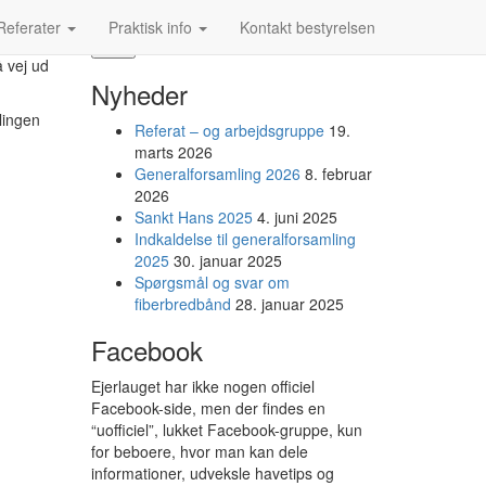
Søg efter:
Referater
Praktisk info
Kontakt bestyrelsen
å vej ud
Nyheder
lingen
Referat – og arbejdsgruppe
19.
marts 2026
Generalforsamling 2026
8. februar
2026
Sankt Hans 2025
4. juni 2025
Indkaldelse til generalforsamling
2025
30. januar 2025
Spørgsmål og svar om
fiberbredbånd
28. januar 2025
Facebook
Ejerlauget har ikke nogen officiel
Facebook-side, men der findes en
“uofficiel”, lukket Facebook-gruppe, kun
for beboere, hvor man kan dele
informationer, udveksle havetips og