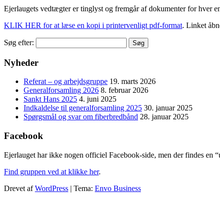
Ejerlaugets vedtægter er tinglyst og fremgår af dokumenter for hver e
KLIK HER for at læse en kopi i printervenligt pdf-format
. Linket åbn
Søg efter:
Nyheder
Referat – og arbejdsgruppe
19. marts 2026
Generalforsamling 2026
8. februar 2026
Sankt Hans 2025
4. juni 2025
Indkaldelse til generalforsamling 2025
30. januar 2025
Spørgsmål og svar om fiberbredbånd
28. januar 2025
Facebook
Ejerlauget har ikke nogen officiel Facebook-side, men der findes en 
Find gruppen ved at klikke her
.
Drevet af
WordPress
|
Tema:
Envo Business